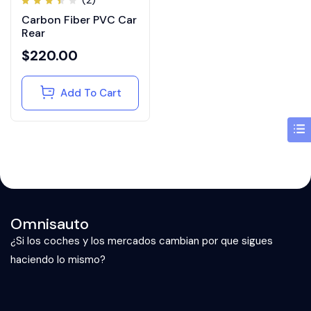
Rated
Carbon Fiber PVC Car
3.50
out
Rear
of 5
$
220.00
Add To Cart
Omnisauto
¿Si los coches y los mercados cambian por que sigues
haciendo lo mismo?