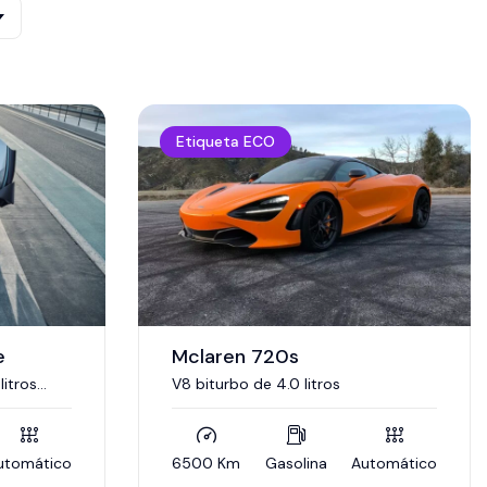
Etiqueta ECO
e
Mclaren 720s
litros
V8 biturbo de 4.0 litros
 combinado
icos.
utomático
6500 Km
Gasolina
Automático