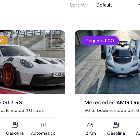
Sort by
Default
 C
Etiqueta ECO
e GT3 RS
Merecedes AMG On
osférico de 4.0 litros
V6 turboalimentado de 1.6 
derivado de la Fórmula 1,
con cuatro motores eléctr
Gasolina
Automático
12 Km
Gasolina
A