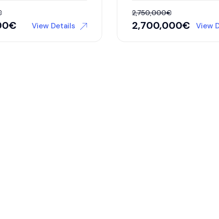
€
2,750,000
€
00
€
2,700,000
€
View Details
View D