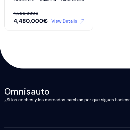
4,500,000
€
4,480,000
€
View Details
Omnisauto
¿Si los coches y los mercados cambian por que sigues hacien