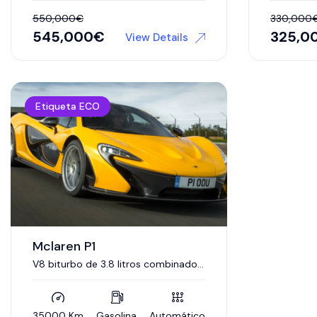
550,000
€
330,000
545,000
€
325,0
View Details
Etiqueta ECO
Mclaren P1
V8 biturbo de 3.8 litros combinado
con un motor eléctrico.
35000 Km
Gasolina
Automático