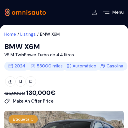
Menu
Home
Listings
BMW X6M
BMW X6M
V8 M TwinPower Turbo de 4.4 litros
2024
55000
miles
Automático
Gasolina
130,000
€
135,000
€
Make An Offer Price
Etiqueta C