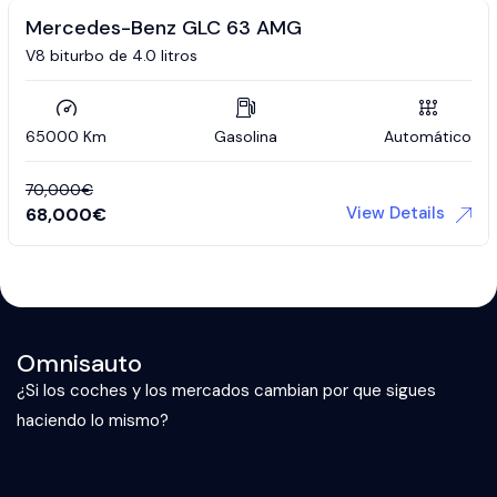
Mercedes-Benz GLC 63 AMG
V8 biturbo de 4.0 litros
65000 Km
Gasolina
Automático
70,000
€
View Details
68,000
€
Omnisauto
¿Si los coches y los mercados cambian por que sigues
haciendo lo mismo?