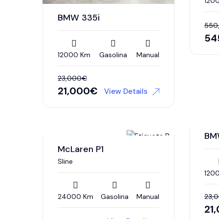
120
BMW 335i
550
54
12000 Km
Gasolina
Manual
23,000
€
21,000
€
View Details
BM
McLaren P1
Sline
120
24000 Km
Gasolina
Manual
23,
21