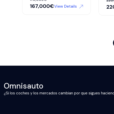
225
167,000
€
22
View Details
Omnisauto
¿Si los coches y los mercados cambian por que sigues hacien