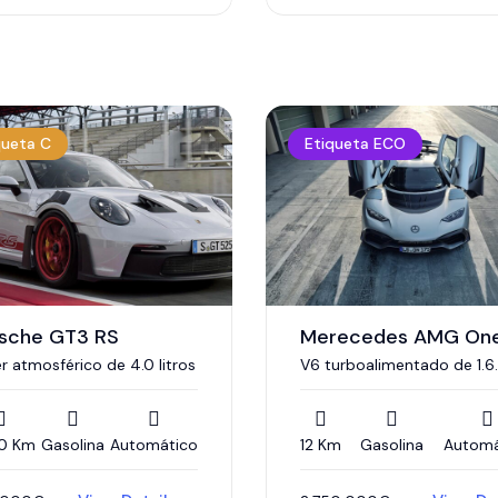
queta C
Etiqueta ECO
sche GT3 RS
Merecedes AMG On
r atmosférico de 4.0 litros
V6 turboalimentado de 1.6
litros derivado de la Fórmul
combinado con cuatro
motores eléctricos.
0 Km
Gasolina
Automático
12 Km
Gasolina
Automá