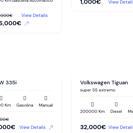
00 Km
Gasolina
Automático
1,000
€
View Detail
View Details
,000
€
5,000
€
W 335i
Volkswagen Tiguan
super SS extremo
00 Km
Gasolina
Manual
200000 Km
Diesel
Ma
000
€
,000
€
32,000
€
View Details
View Detail