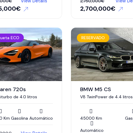
View Details
View De
,000
€
2,750,000
€
5,000
€
2,700,000
€
queta ECO
RESERVADO
aren 720s
BMW M5 CS
iturbo de 4.0 litros
V8 TwinPower de 4.4 litros
0 Km
Gasolina
Automático
45000 Km
Gas
Automático