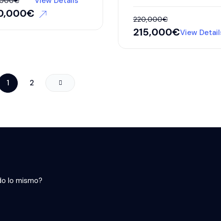
View Details
,000
€
0,000
€
220,000
€
215,000
€
View Detail
1
2
do lo mismo?