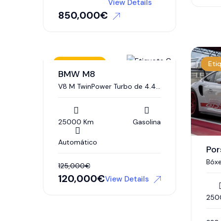
View Details
850,000
€
RESERVADO
Eti
BMW M8
V8 M TwinPower Turbo de 4.4
litros
25000 Km
Gasolina
Automático
Por
Bóxe
125,000
€
120,000
€
View Details
250