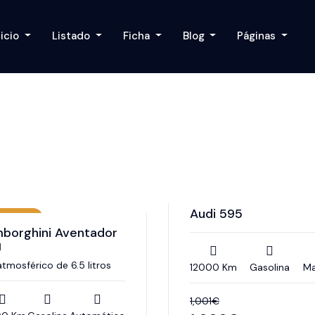
nicio
Listado
Ficha
Blog
Páginas
Audi 595
queta C
borghini Aventador
J
atmosférico de 6.5 litros
12000 Km
Gasolina
Ma
1,001
€