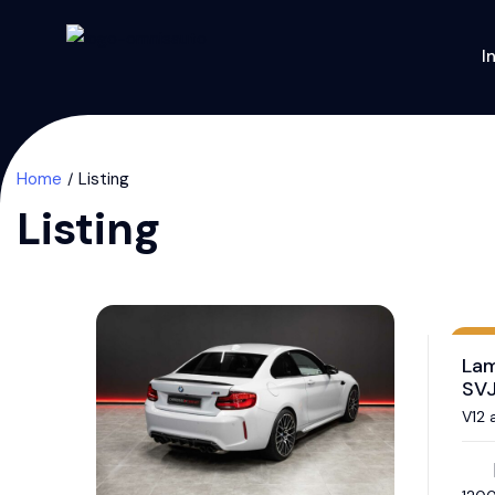
I
Home
Listing
Listing
Eti
Lam
SV
V12 