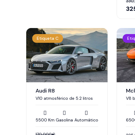
330
32
Etiqueta C
Eti
Audi R8
Mcl
V10 atmosférico de 5.2 litros
V8 b
5500 Km
Gasolina
Automático
650
170,000
€