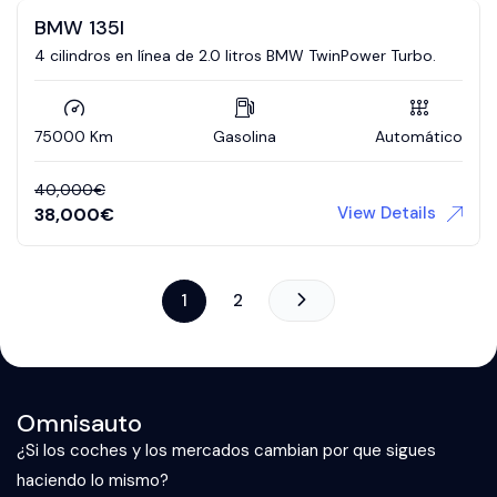
BMW 135I
4 cilindros en línea de 2.0 litros BMW TwinPower Turbo.
75000 Km
Gasolina
Automático
40,000
€
View Details
38,000
€
1
2
Omnisauto
¿Si los coches y los mercados cambian por que sigues
haciendo lo mismo?