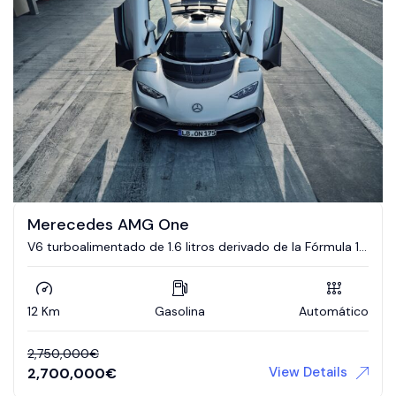
Merecedes AMG One
V6 turboalimentado de 1.6 litros derivado de la Fórmula 1,
combinado con cuatro motores eléctricos.
12 Km
Gasolina
Automático
2,750,000
€
View Details
2,700,000
€