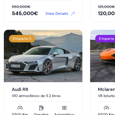
550,000
€
125,000
€
545,000
€
120,0
View Details
Etiqueta C
Etiqueta
Audi R8
Mclare
V10 atmosférico de 5.2 litros
V8 biturbo
5500 Km
Gasolina
Automático
6500 Km