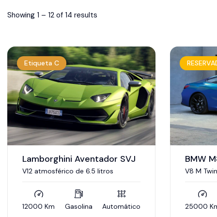
Showing
1
–
12
of 14 results
Etiqueta C
RESERVA
Lamborghini Aventador SVJ
BMW M
V12 atmosférico de 6.5 litros
V8 M Twin
12000 Km
Gasolina
Automático
25000 K