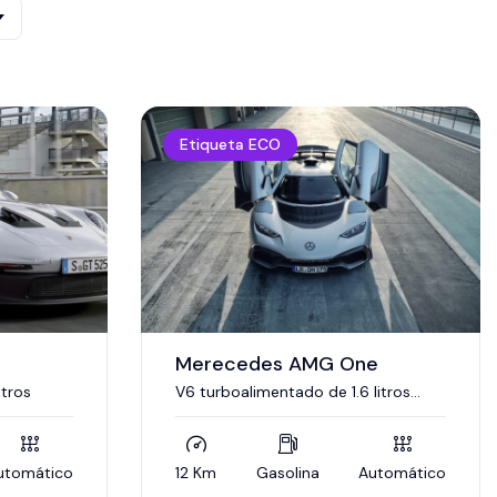
Etiqueta ECO
Merecedes AMG One
itros
V6 turboalimentado de 1.6 litros
derivado de la Fórmula 1, combinado
con cuatro motores eléctricos.
utomático
12 Km
Gasolina
Automático