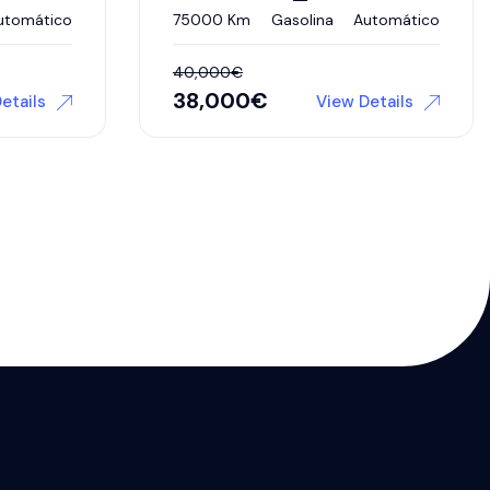
utomático
75000 Km
Gasolina
Automático
40,000
€
38,000
€
etails
View Details