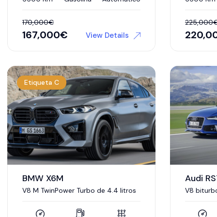
170,000
€
225,000
167,000
€
220,0
View Details
Etiqueta C
BMW X6M
Audi RS
V8 M TwinPower Turbo de 4.4 litros
V8 biturbo