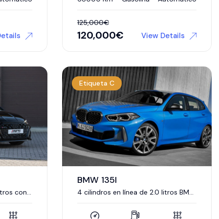
125,000
€
120,000
€
etails
View Details
Etiqueta C
BMW 135I
itros con
4 cilindros en línea de 2.0 litros BMW
TwinPower Turbo.