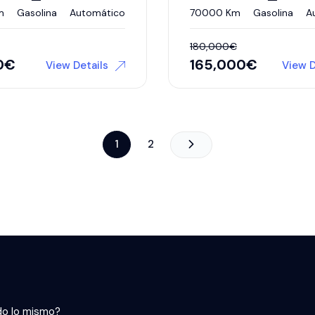
m
Gasolina
Automático
70000 Km
Gasolina
A
180,000
€
0
€
165,000
€
View Details
View D
1
2
do lo mismo?