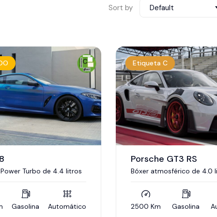
Sort by
Default
DO
Etiqueta C
8
Porsche GT3 RS
Power Turbo de 4.4 litros
Bóxer atmosférico de 4.0 l
m
Gasolina
Automático
2500 Km
Gasolina
A