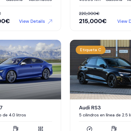
€
220,000
€
00
€
215,000
€
View Details
View D
Etiqueta C
7
Audi RS3
 de 4.0 litros
5 cilindros en línea de 2.5 l
turbo