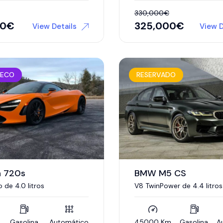
330,000
€
00
€
325,000
€
View Details
View D
 ECO
RESERVADO
n 720s
BMW M5 CS
 de 4.0 litros
V8 TwinPower de 4.4 litros
Gasolina
Automático
45000 Km
Gasolina
A