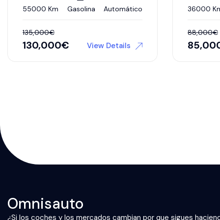
55000 Km
Gasolina
Automático
36000 K
135,000
€
88,000
€
130,000
€
85,00
View Details
Omnisauto
¿Si los coches y los mercados cambian por que sigues hacien