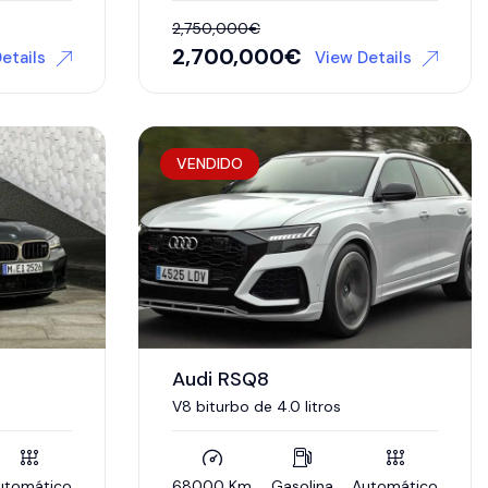
2,750,000
€
2,700,000
€
etails
View Details
VENDIDO
Audi RSQ8
V8 biturbo de 4.0 litros
utomático
68000 Km
Gasolina
Automático